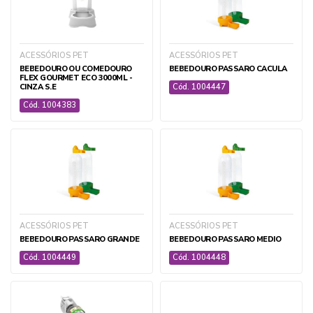
FERRAGENS E ACESSÓRIOS
FERRAMENTAS MANUAIS
FUMICULTURA
ACESSÓRIOS PET
ACESSÓRIOS PET
IRRIGAÇÃO
BEBEDOURO OU COMEDOURO
BEBEDOURO PASSARO CACULA
JARDINAGEM E HORTIFRUTI
FLEX GOURMET ECO 3000ML -
CINZA S.E
Cód. 1004447
LONAS E FILMES
Cód. 1004383
PLANTADEIRAS E ADUBADEIRAS MANUAIS
PULVERIZAÇÃO
SEMENTES E INOCULANTES
TELAS DE PROTEÇÃO
+ ver todas
ACESSÓRIOS PET
ACESSÓRIOS PET
BEBEDOURO PASSARO GRANDE
BEBEDOURO PASSARO MEDIO
Cód. 1004449
Cód. 1004448
VETERINÁRIA