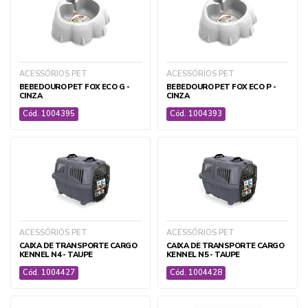
ALIMENTOS PET
CIRÚRGICO E AMBULATORIAL PET
DIAGNOSTICOS PET
ACESSÓRIOS PET
ACESSÓRIOS PET
EQUIPAMENTOS E ACESSÓRIOS PET
BEBEDOURO PET FOX ECO G -
BEBEDOURO PET FOX ECO P -
IDENTIFICAÇÃO ELETRÔNICA
CINZA
CINZA
MEDICAMENTOS PET
Cód. 1004395
Cód. 1004393
PET CARE
SUPLEMENTOS E HOMEOPÁTICOS PET
TRATAMENTOS E ACESSÓRIOS ÁGUA E AQUÁRIOS
+ ver todas
ACESSÓRIOS PET
ACESSÓRIOS PET
CAIXA DE TRANSPORTE CARGO
CAIXA DE TRANSPORTE CARGO
KENNEL N4 - TAUPE
KENNEL N5 - TAUPE
Cód. 1004427
Cód. 1004428
AGRÍCOLA