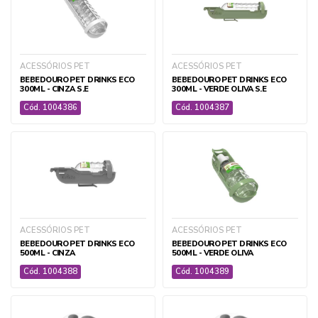
CIRÚRGICO E AMBULATORIAL
ACESSÓRIOS PET
ACESSÓRIOS PET
DOMISSANITÁRIOS
BEBEDOURO PET DRINKS ECO
BEBEDOURO PET DRINKS ECO
300ML - CINZA S.E
300ML - VERDE OLIVA S.E
EQUIPAMENTOS E ACESSÓRIOS VET
Cód. 1004386
Cód. 1004387
MEDICAMENTOS VET
SUPLEMENTOS E ANABOLIZANTES VET
+ ver todas
ACESSÓRIOS PET
ACESSÓRIOS PET
BEBEDOURO PET DRINKS ECO
BEBEDOURO PET DRINKS ECO
500ML - CINZA
500ML - VERDE OLIVA
Cód. 1004388
Cód. 1004389
PET