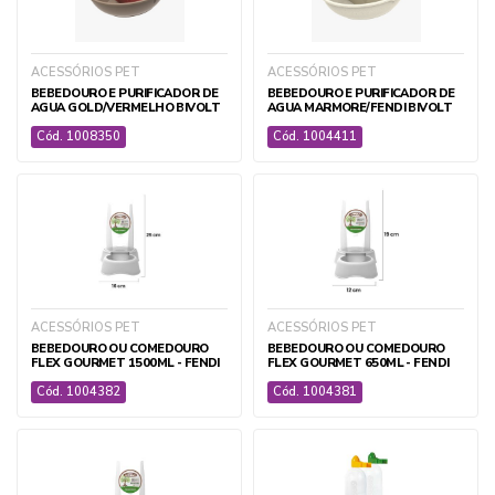
ACESSÓRIOS PET
ACESSÓRIOS PET
BEBEDOURO E PURIFICADOR DE
BEBEDOURO E PURIFICADOR DE
AGUA GOLD/VERMELHO BIVOLT
AGUA MARMORE/FENDI BIVOLT
Cód. 1008350
Cód. 1004411
AGROPECUÁRIA
APICULTURA
ACESSÓRIOS PET
BOTAS E CALCADOS
ACESSÓRIOS PET
BEBEDOURO OU COMEDOURO
BEBEDOURO OU COMEDOURO
CASA E CONSTRUÇÃO
FLEX GOURMET 1500ML - FENDI
FLEX GOURMET 650ML - FENDI
CERCAS E ARAMES
Cód. 1004382
Cód. 1004381
CORDAS E BARBANTES
EQUIPAMENTOS DE PROTEÇÃO
EXPOSITORES