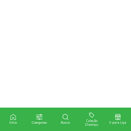
AGRÍCOLA
AGRI GEN
BIOLÓGICOS
DEFENSIVOS
FERTILIZANTES
SEMENTES
+ ver todas
Coleção
Início
Ir para Loja
Categorias
Busca
Diamaju