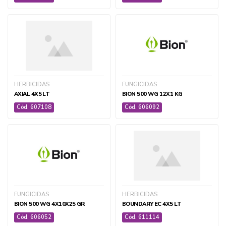
TELAS DE PROTEÇÃO
+ ver todas
HERBICIDAS
FUNGICIDAS
AXIAL 4X5 LT
BION 500 WG 12X1 KG
Cód. 607108
Cód. 606092
VETERINÁRIA
CIRÚRGICO E AMBULATORIAL
DOMISSANITÁRIOS
EQUIPAMENTOS E ACESSÓRIOS VET
FUNGICIDAS
HERBICIDAS
MEDICAMENTOS VET
BION 500 WG 4X10X25 GR
BOUNDARY EC 4X5 LT
SUPLEMENTOS E ANABOLIZANTES VET
Cód. 606052
Cód. 611114
+ ver todas