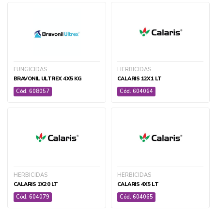
TRATAMENTOS E ACESSÓRIOS ÁGUA E AQUÁRIOS
+ ver todas
FUNGICIDAS
HERBICIDAS
BRAVONIL ULTREX 4X5 KG
CALARIS 12X1 LT
Cód. 608057
Cód. 604064
AGRÍCOLA
AGRI GEN
BIOLÓGICOS
HERBICIDAS
HERBICIDAS
DEFENSIVOS
CALARIS 1X20 LT
CALARIS 4X5 LT
FERTILIZANTES
Cód. 604079
Cód. 604065
SEMENTES
+ ver todas