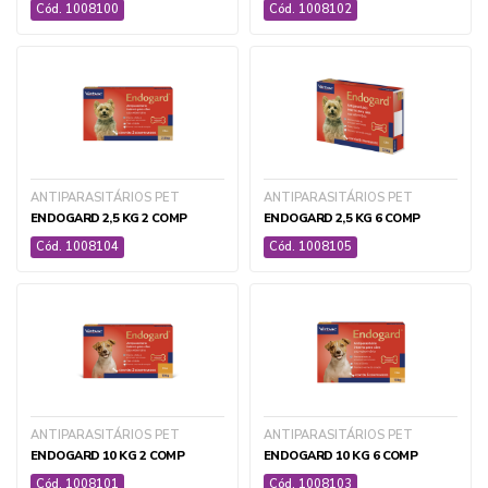
Cód. 1008100
Cód. 1008102
+ ver todas
ANTIPARASITÁRIOS PET
ANTIPARASITÁRIOS PET
PET
ENDOGARD 2,5 KG 2 COMP
ENDOGARD 2,5 KG 6 COMP
Cód. 1008104
Cód. 1008105
ALIMENTOS PET
CIRÚRGICO E AMBULATORIAL PET
DIAGNOSTICOS PET
EQUIPAMENTOS E ACESSÓRIOS PET
IDENTIFICAÇÃO ELETRÔNICA
ANTIPARASITÁRIOS PET
ANTIPARASITÁRIOS PET
MEDICAMENTOS PET
ENDOGARD 10 KG 2 COMP
ENDOGARD 10 KG 6 COMP
PET CARE
Cód. 1008101
Cód. 1008103