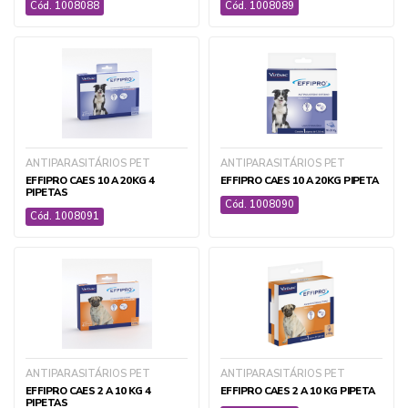
Cód. 1008088
Cód. 1008089
APICULTURA
BOTAS E CALCADOS
CASA E CONSTRUÇÃO
CERCAS E ARAMES
ANTIPARASITÁRIOS PET
CORDAS E BARBANTES
ANTIPARASITÁRIOS PET
EFFIPRO CAES 10 A 20KG 4
EFFIPRO CAES 10 A 20KG PIPETA
EQUIPAMENTOS DE PROTEÇÃO
PIPETAS
Cód. 1008090
EXPOSITORES
Cód. 1008091
FERRAGENS E ACESSÓRIOS
FERRAMENTAS MANUAIS
FUMICULTURA
IRRIGAÇÃO
JARDINAGEM E HORTIFRUTI
LONAS E FILMES
ANTIPARASITÁRIOS PET
ANTIPARASITÁRIOS PET
PLANTADEIRAS E ADUBADEIRAS MANUAIS
EFFIPRO CAES 2 A 10 KG 4
EFFIPRO CAES 2 A 10 KG PIPETA
PULVERIZAÇÃO
PIPETAS