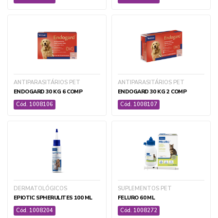
SUPLEMENTOS E HOMEOPÁTICOS PET
TRATAMENTOS E ACESSÓRIOS ÁGUA E AQUÁRIOS
+ ver todas
ANTIPARASITÁRIOS PET
ANTIPARASITÁRIOS PET
ENDOGARD 30 KG 6 COMP
ENDOGARD 30 KG 2 COMP
Cód. 1008106
Cód. 1008107
AGRÍCOLA
AGRI GEN
BIOLÓGICOS
DERMATOLÓGICOS
SUPLEMENTOS PET
DEFENSIVOS
EPIOTIC SPHERULITES 100 ML
FELURO 60 ML
FERTILIZANTES
Cód. 1008204
Cód. 1008272
SEMENTES