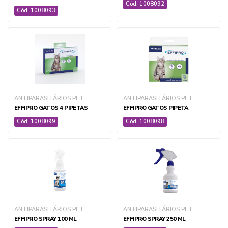
Cód. 1008092
SEMENTES E INOCULANTES
Cód. 1008093
TELAS DE PROTEÇÃO
+ ver todas
ANTIPARASITÁRIOS PET
ANTIPARASITÁRIOS PET
EFFIPRO GATOS 4 PIPETAS
EFFIPRO GATOS PIPETA
Cód. 1008099
Cód. 1008098
VETERINÁRIA
CIRÚRGICO E AMBULATORIAL
DOMISSANITÁRIOS
EQUIPAMENTOS E ACESSÓRIOS VET
ANTIPARASITÁRIOS PET
ANTIPARASITÁRIOS PET
MEDICAMENTOS VET
EFFIPRO SPRAY 100 ML
EFFIPRO SPRAY 250 ML
SUPLEMENTOS E ANABOLIZANTES VET