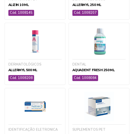
ALIZIN 10 ML
ALLERMYL 250 ML
Cód. 1008145
Cód. 1008207
DERMATOLÓGICOS
DENTAL
ALLERMYL 500 ML
AQUADENT FRESH 250 ML
Cód. 1008208
Cód. 1008084
IDENTIFICAÇÃO ELETRONICA
SUPLEMENTOS PET