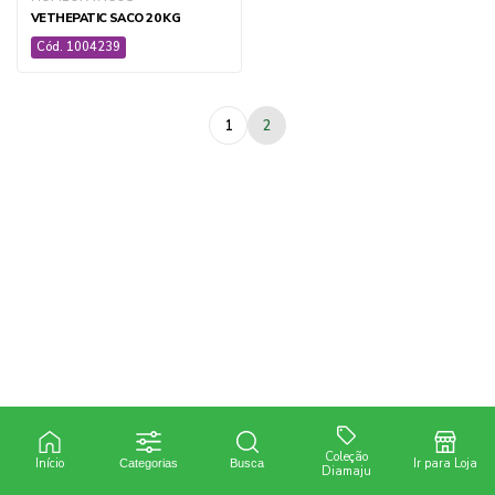
VETHEPATIC SACO 20 KG
AGRÍCOLA
Cód. 1004239
1
2
AGRI GEN
BIOLÓGICOS
DEFENSIVOS
FERTILIZANTES
SEMENTES
+ ver todas
Coleção
Início
Ir para Loja
Categorias
Busca
Diamaju