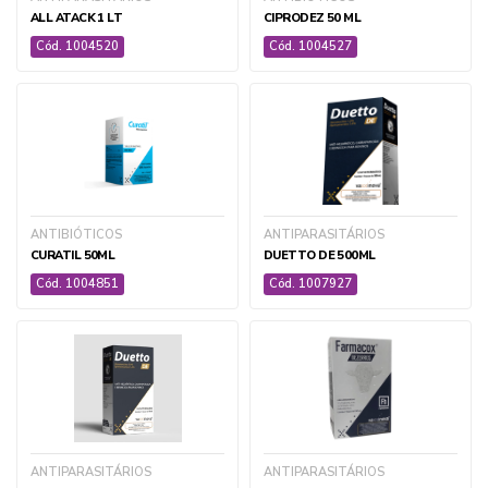
ALL ATACK 1 LT
CIPRODEZ 50 ML
Cód. 1004520
Cód. 1004527
ANTIBIÓTICOS
ANTIPARASITÁRIOS
CURATIL 50ML
DUETTO DE 500ML
Cód. 1004851
Cód. 1007927
AGROPECUÁRIA
ANTIPARASITÁRIOS
ANTIPARASITÁRIOS