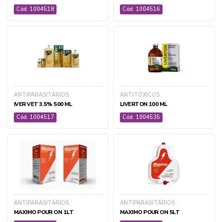
SEMENTES E INOCULANTES
Cód. 1004518
Cód. 1004516
TELAS DE PROTEÇÃO
+ ver todas
ANTIPARASITÁRIOS
ANTITÓXICOS
IVER VET 3.5% 500 ML
LIVERTON 100 ML
VETERINÁRIA
Cód. 1004517
Cód. 1004535
CIRÚRGICO E AMBULATORIAL
DOMISSANITÁRIOS
EQUIPAMENTOS E ACESSÓRIOS VET
MEDICAMENTOS VET
ANTIPARASITÁRIOS
ANTIPARASITÁRIOS
MAXIMO POUR ON 1LT
MAXIMO POUR ON 5LT
SUPLEMENTOS E ANABOLIZANTES VET