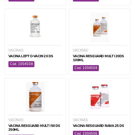
SUPLEMENTOS E HOMEOPÁTICOS PET
TRATAMENTOS E ACESSÓRIOS ÁGUA E AQUÁRIOS
+ ver todas
VACINAS
VACINAS
VACINA LEPTO-VACIN 20 DS
VACINA RESGUARD MULTI 20DS
100ML
Cód. 1004508
Cód. 1004504
AGRÍCOLA
AGRI GEN
BIOLÓGICOS
DEFENSIVOS
VACINAS
VACINAS
FERTILIZANTES
VACINA RESGUARD MULTI 50 DS
VACINA RESGUARD RAIVA 25 DS
250ML
SEMENTES
Cód. 1004506